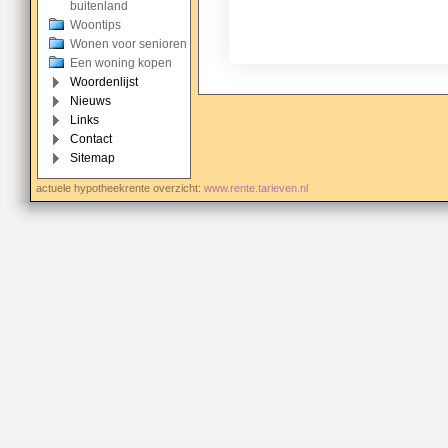
buitenland
Volg De Gouden Tips voor 
Woontips
Wonen voor senioren
Een woning kopen
Woordenlijst
Nieuws
Links
Contact
Sitemap
actuele hypotheekrente overzicht:
www.rente.tarieven.nl