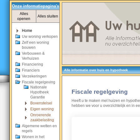
Onze informatiepagina's
Alles
Alles sluiten
openen
Home
Uw woning verkopen
Zelf een woning
bouwen
Verbouwen &
Verhuizen
Financiering
Financiers
Alle informatie over huis en hypotheek
Verzekeringen
Fiscale regelgeving
Nationale
Fiscale regelgeving
Hypotheek
Garantie
Heeft u te maken met huizen en hypothe
Boxenstelsel
hebben we voor u overzichtelijk en in ee
Eigen woning
Onroerende
zaakbelasting
Algemene wetten en
regels
Hoe weet je dat je niet t
Wonen in het
betaalt?